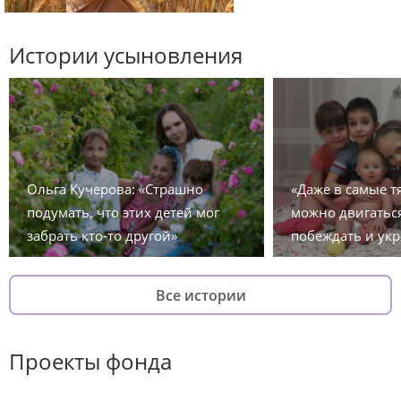
Истории усыновления
Ольга Кучерова: «Страшно
«Даже в самые 
подумать, что этих детей мог
можно двигаться
забрать кто-то другой»
побеждать и укр
Все истории
Проекты фонда