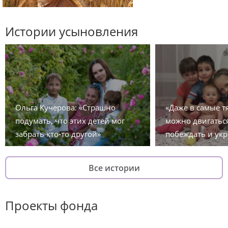
Истории усыновления
Ольга Кучерова: «Страшно
«Даже в самые 
подумать, что этих детей мог
можно двигаться
забрать кто-то другой»
побеждать и укр
Все истории
Проекты фонда