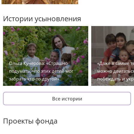
Истории усыновления
Ольга Кучерова: «Страшно
«Даже в самые 
подумать, что этих детей мог
можно двигаться
забрать кто-то другой»
побеждать и укр
Все истории
Проекты фонда