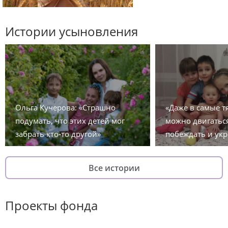
Истории усыновления
Ольга Кучерова: «Страшно
«Даже в самые 
подумать, что этих детей мог
можно двигаться
забрать кто-то другой»
побеждать и укр
Все истории
Проекты фонда