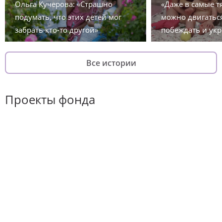
Ольга Кучерова: «Страшно
«Даже в самые 
подумать, что этих детей мог
можно двигаться
забрать кто-то другой»
побеждать и укр
Все истории
Проекты фонда