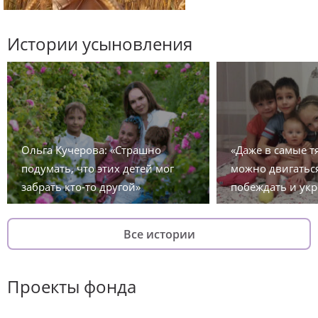
Истории усыновления
Ольга Кучерова: «Страшно
«Даже в самые 
подумать, что этих детей мог
можно двигаться
забрать кто-то другой»
побеждать и укр
Все истории
Проекты фонда