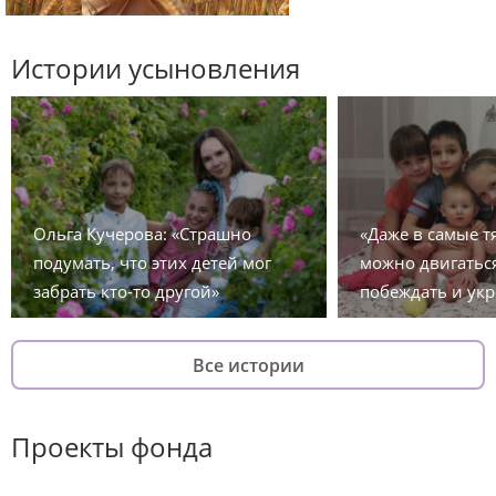
Истории усыновления
Ольга Кучерова: «Страшно
«Даже в самые 
подумать, что этих детей мог
можно двигаться
забрать кто-то другой»
побеждать и укр
Все истории
Проекты фонда