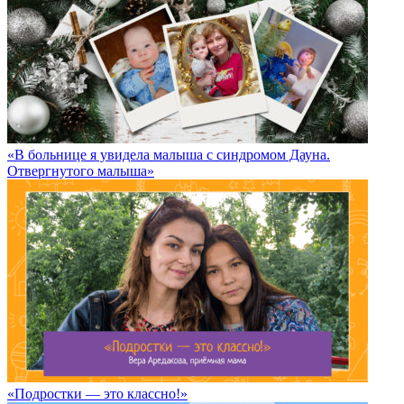
«В больнице я увидела малыша с синдромом Дауна.
Отвергнутого малыша»
«Подростки — это классно!»