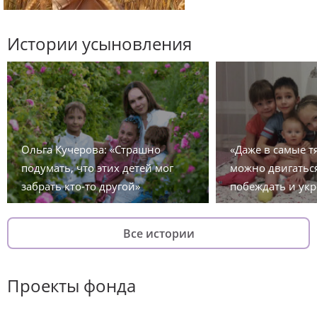
Истории усыновления
Ольга Кучерова: «Страшно
«Даже в самые 
подумать, что этих детей мог
можно двигаться
забрать кто-то другой»
побеждать и укр
Все истории
Проекты фонда