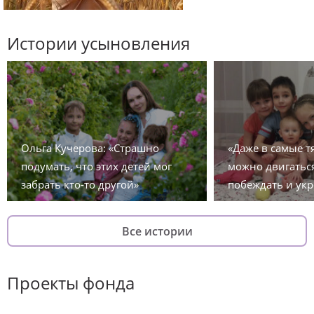
Истории усыновления
Ольга Кучерова: «Страшно
«Даже в самые 
подумать, что этих детей мог
можно двигаться
забрать кто-то другой»
побеждать и укр
Все истории
Проекты фонда