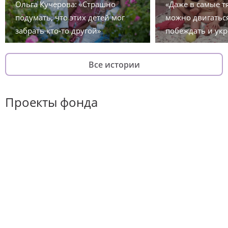
Ольга Кучерова: «Страшно
«Даже в самые 
подумать, что этих детей мог
можно двигаться
забрать кто-то другой»
побеждать и укр
Все истории
Проекты фонда