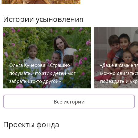
Истории усыновления
Ольга Кучерова: «Страшно
«Даже в самые 
подумать, что этих детей мог
можно двигаться
забрать кто-то другой»
побеждать и укр
Все истории
Проекты фонда