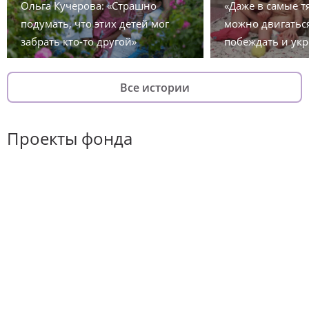
Ольга Кучерова: «Страшно
«Даже в самые 
подумать, что этих детей мог
можно двигаться
забрать кто-то другой»
побеждать и укр
Все истории
Проекты фонда