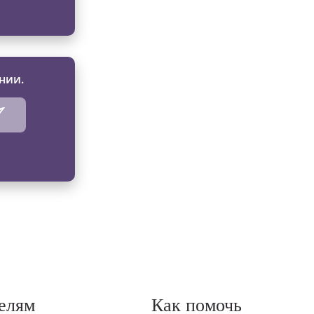
нии.
елям
Как помочь