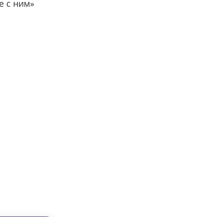
е с ним»
вместе с нами