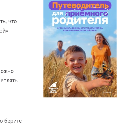
ть, что
гой»
можно
реплять
о берите