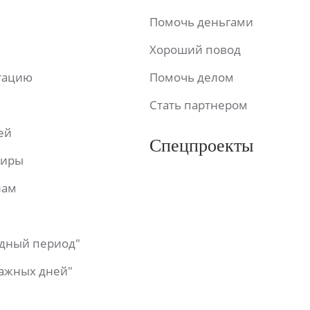
Помочь деньгами
Хороший повод
ьтацию
Помочь делом
Стать партнером
ей
Спецпроекты
фиры
лам
одный период"
важных дней"