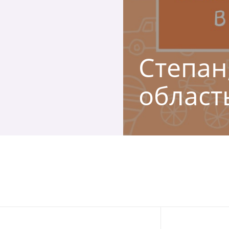
Степан,
област