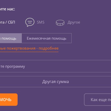
те нас:
та / СБП
SMS
Другое
я помощь
Ежемесячная помощь
ые пожертвования - подробнее
те программу
Другая сумма
МОЧЬ
Как еще 