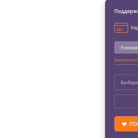
Поддержи
Кар
Разова
Ежемесячн
Выбери
ПО