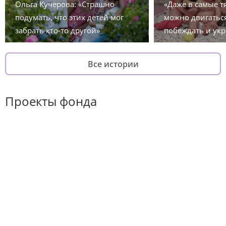
Ольга Кучерова: «Страшно
«Даже в самые 
подумать, что этих детей мог
можно двигаться
забрать кто-то другой»
побеждать и укр
Все истории
Проекты фонда