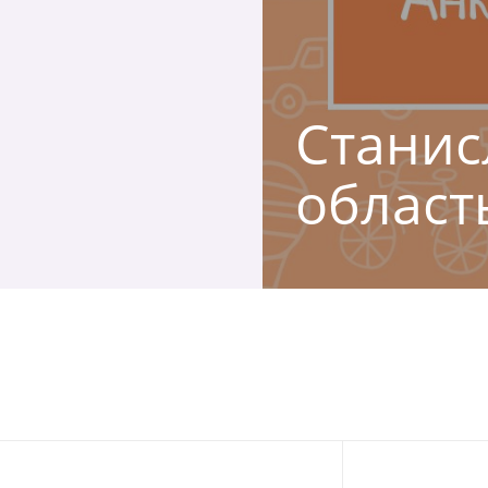
Станис
област