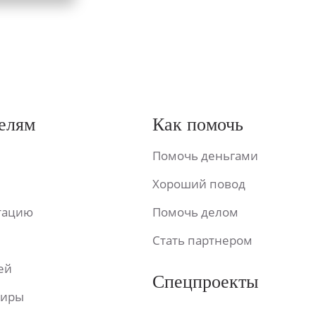
елям
Как помочь
Помочь деньгами
Хороший повод
ьтацию
Помочь делом
Стать партнером
ей
Спецпроекты
фиры