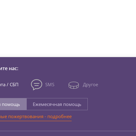
зни детей из детских домов 
те нас:
та / СБП
SMS
Другое
я помощь
Ежемесячная помощь
ые пожертвования - подробнее