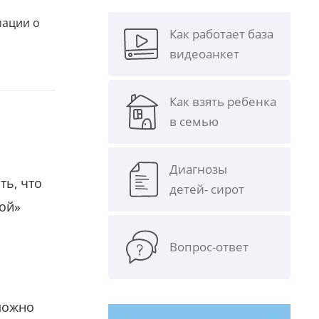
мации о
Как работает база
видеоанкет
Как взять ребенка
в семью
Диагнозы
ть, что
детей- сирот
гой»
Вопрос-ответ
можно