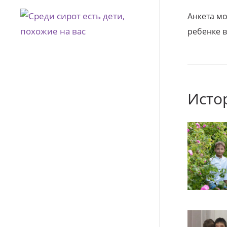
Анкета м
ребенке в
Исто