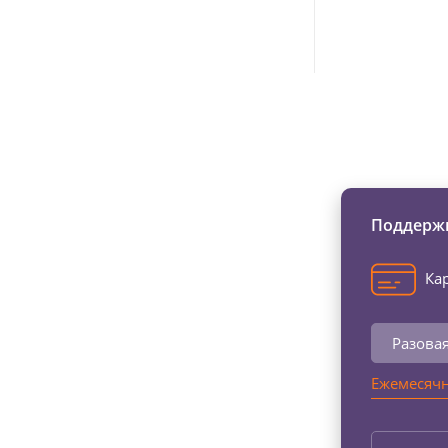
Изменяйте жи
Поддержи
Кар
Разова
Ежемесячн