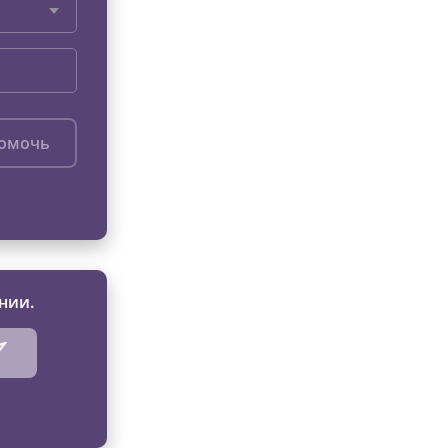
помочь
нии.