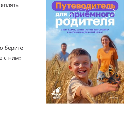
реплять
о берите
е с ним»