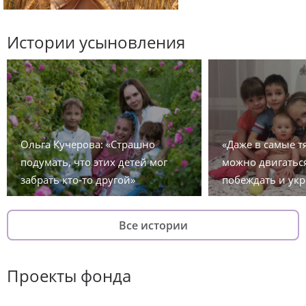
Истории усыновления
Ольга Кучерова: «Страшно
«Даже в самые 
подумать, что этих детей мог
можно двигаться
забрать кто-то другой»
побеждать и укр
Все истории
Проекты фонда