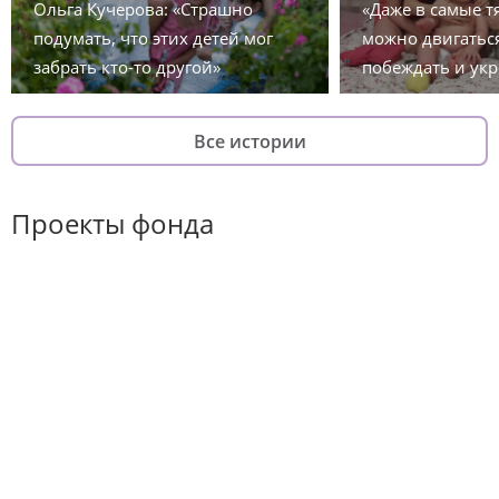
Ольга Кучерова: «Страшно
«Даже в самые 
подумать, что этих детей мог
можно двигаться
забрать кто-то другой»
побеждать и укр
Все истории
Проекты фонда