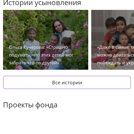
Истории усыновления
Ольга Кучерова: «Страшно
«Даже в самые 
подумать, что этих детей мог
можно двигаться
забрать кто-то другой»
побеждать и укр
Все истории
Проекты фонда