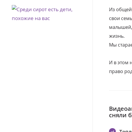
Из общей
свои семь
малышей, 
жизнь.
Мы стара
И в этом
право род
Видеоа
сняли 
Топл