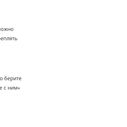
можно
реплять
о берите
е с ним»