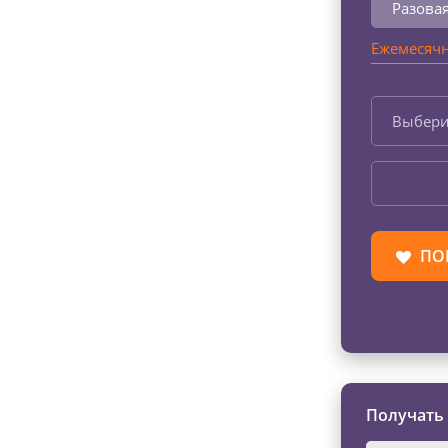
Разова
Ежемесячн
Выбери
ПО
Получать