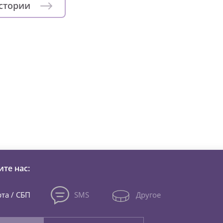
истории
зни детей из детских домов 
те нас:
та / СБП
SMS
Другое