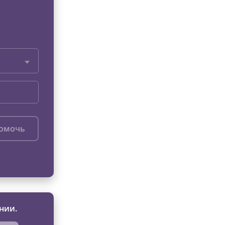
помочь
нии.