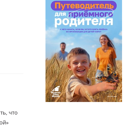
ть, что
гой»