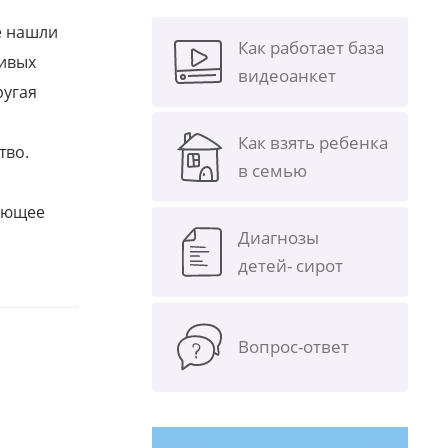
е нашли
Как работает база
ливых
видеоанкет
ругая
Как взять ребенка
тво.
в семью
щающее
Диагнозы
детей- сирот
Вопрос-ответ