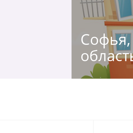
Софья,
област