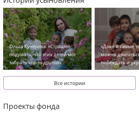
Ольга Кучерова: «Страшно
«Даже в самые 
подумать, что этих детей мог
можно двигаться
забрать кто-то другой»
побеждать и укр
Все истории
Проекты фонда