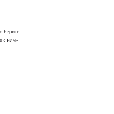
о берите
е с ним»