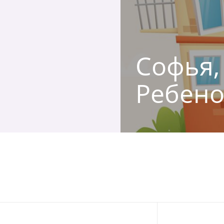
Софья, 
Ребено