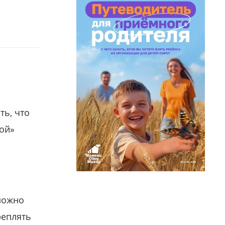
ть, что
гой»
можно
реплять