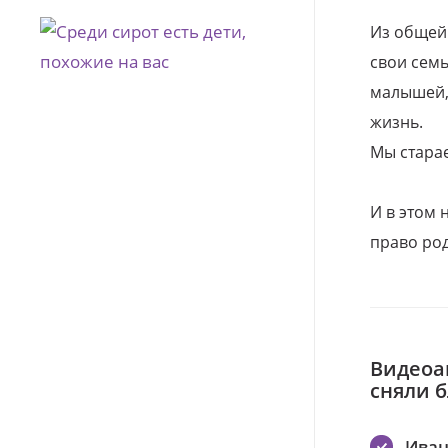
Из общей
свои семь
малышей, 
жизнь.
Мы стара
И в этом
право род
Видеоа
сняли 
Иван