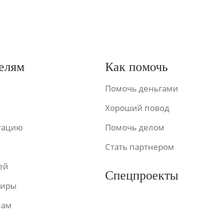
елям
Как помочь
Помочь деньгами
Хороший повод
ьтацию
Помочь делом
Стать партнером
ей
Спецпроекты
фиры
лам