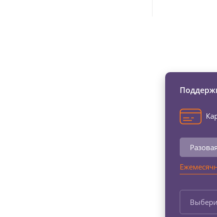
Изменяйте жи
Поддержи
Кар
Разова
Ежемесячн
Выбери