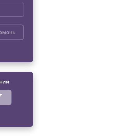
помочь
нии.