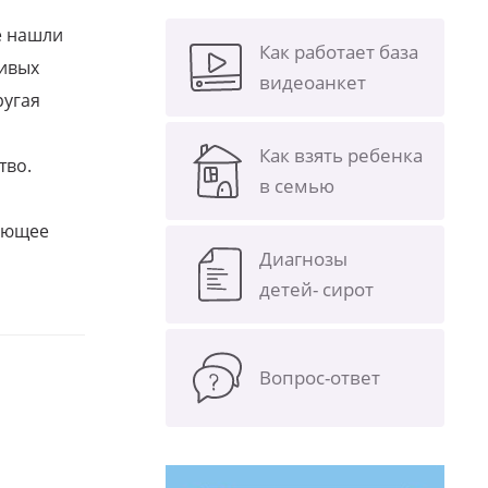
е нашли
Как работает база
ливых
видеоанкет
ругая
Как взять ребенка
тво.
в семью
щающее
Диагнозы
детей- сирот
Вопрос-ответ