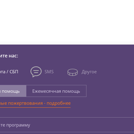
зни детей из детских домов 
те нас:
та / СБП
SMS
Другое
я помощь
Ежемесячная помощь
ые пожертвования - подробнее
те программу