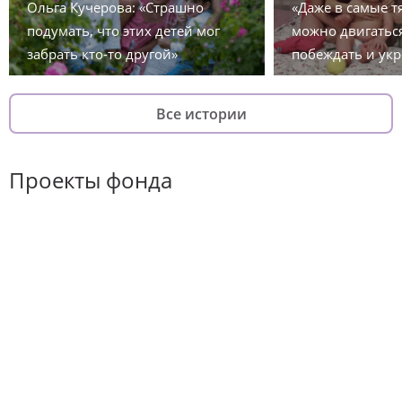
Ольга Кучерова: «Страшно
«Даже в самые 
подумать, что этих детей мог
можно двигаться
забрать кто-то другой»
побеждать и укр
Все истории
Проекты фонда