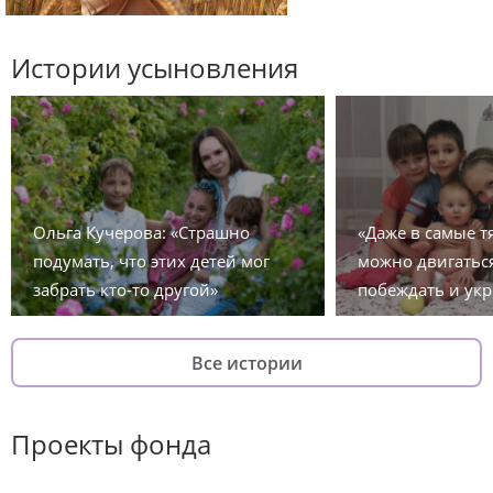
Истории усыновления
Ольга Кучерова: «Страшно
«Даже в самые 
подумать, что этих детей мог
можно двигаться
забрать кто-то другой»
побеждать и укр
Все истории
Проекты фонда