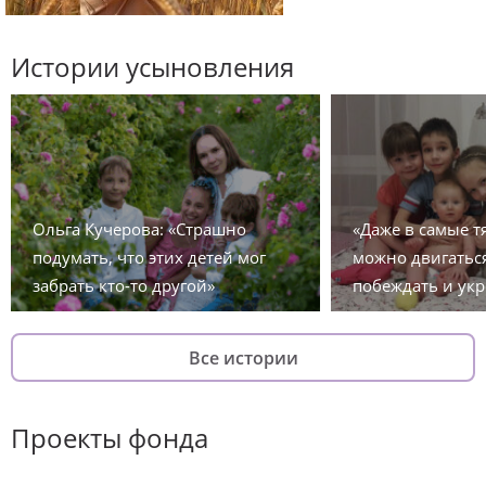
Истории усыновления
Ольга Кучерова: «Страшно
«Даже в самые 
подумать, что этих детей мог
можно двигаться
забрать кто-то другой»
побеждать и укр
Все истории
Проекты фонда