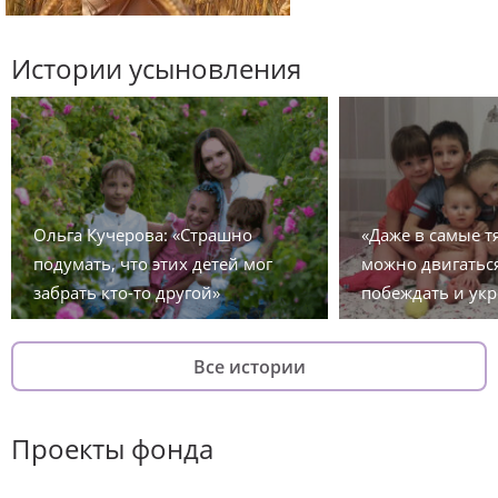
Истории усыновления
Ольга Кучерова: «Страшно
«Даже в самые 
подумать, что этих детей мог
можно двигаться
забрать кто-то другой»
побеждать и укр
Все истории
Проекты фонда