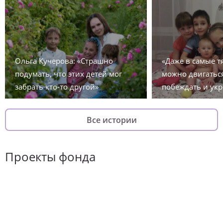
Ольга Кучерова: «Страшно
«Даже в самые 
подумать, что этих детей мог
можно двигаться
забрать кто-то другой»
побеждать и укр
Все истории
Проекты фонда