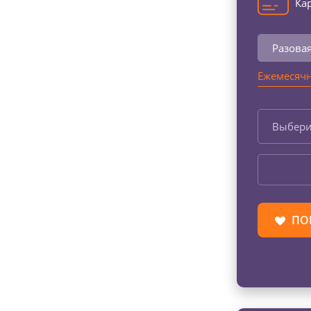
Кар
Разова
Ежемесячн
Выбери
ПО