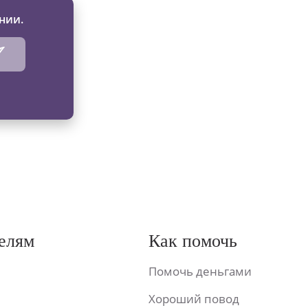
нии.
елям
Как помочь
Помочь деньгами
Хороший повод