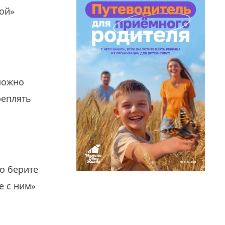
гой»
можно
реплять
о берите
е с ним»