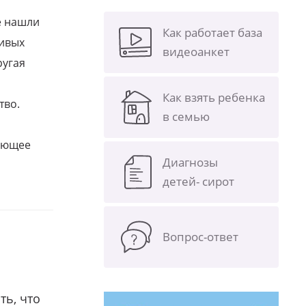
е нашли
Как работает база
ливых
видеоанкет
ругая
Как взять ребенка
тво.
в семью
щающее
Диагнозы
детей- сирот
Вопрос-ответ
ть, что