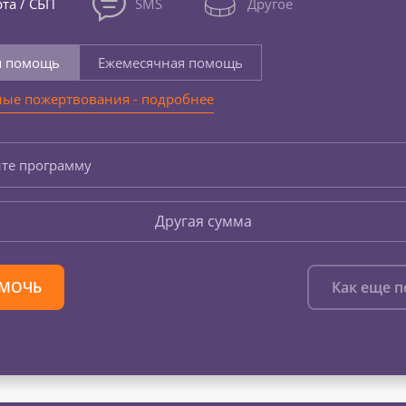
та / СБП
SMS
Другое
я помощь
Ежемесячная помощь
ые пожертвования - подробнее
те программу
Другая сумма
МОЧЬ
Как еще 