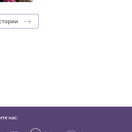
истории
зни детей из детских домов 
те нас: