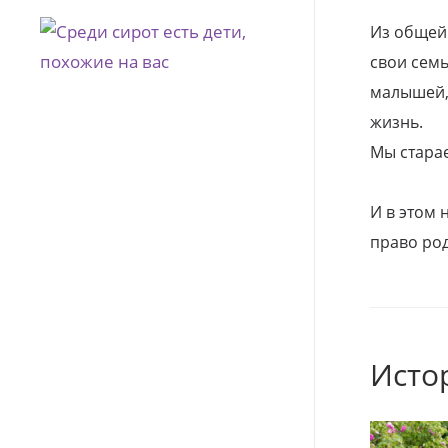
Из общей
свои семь
малышей, 
жизнь.
Мы стара
И в этом
право род
Исто