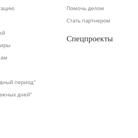
ьтацию
Помочь делом
Стать партнером
ей
Спецпроекты
фиры
лам
одный период"
важных дней"