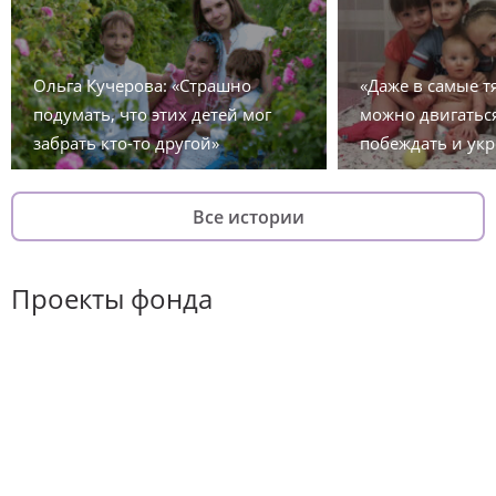
Ольга Кучерова: «Страшно
«Даже в самые 
подумать, что этих детей мог
можно двигаться
забрать кто-то другой»
побеждать и укр
Все истории
Проекты фонда