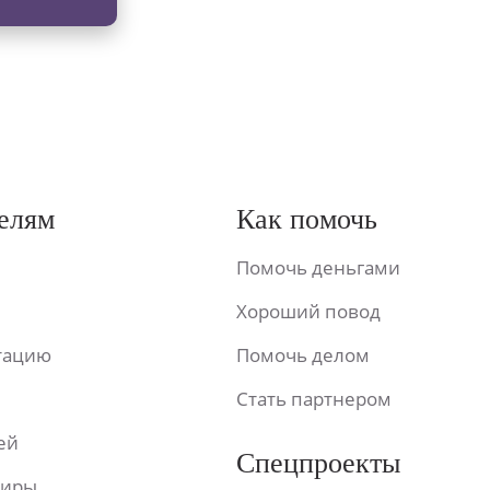
елям
Как помочь
Помочь деньгами
Хороший повод
ьтацию
Помочь делом
Стать партнером
ей
Спецпроекты
фиры