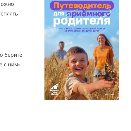
можно
реплять
о берите
е с ним»