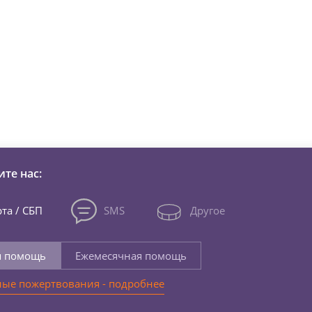
зни детей из детских домов 
те нас:
та / СБП
SMS
Другое
я помощь
Ежемесячная помощь
ые пожертвования - подробнее