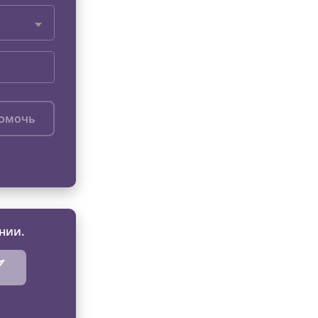
помочь
нии.