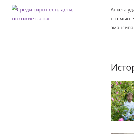
Анкета уд
в семью. 
эмансипа
Исто