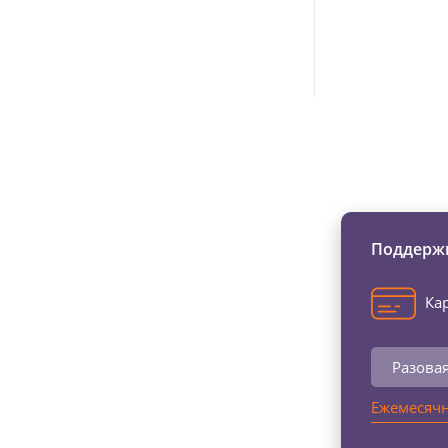
Изменяйте жи
Поддержи
Кар
Разова
Ежемесячн