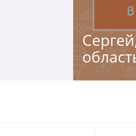
Сергей,
област