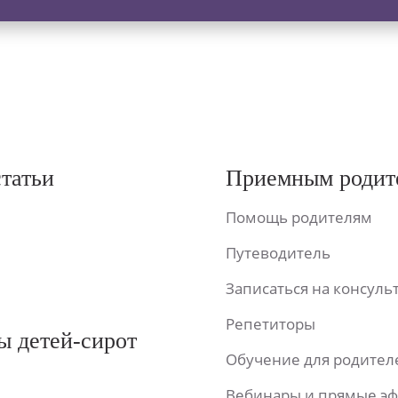
статьи
Приемным родит
Помощь родителям
Путеводитель
Записаться на консул
Репетиторы
ы детей-сирот
Обучение для родител
Вебинары и прямые э