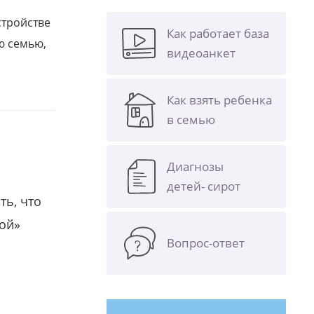
стройстве
Как работает база
ю семью,
видеоанкет
Как взять ребенка
в семью
Диагнозы
детей- сирот
ть, что
гой»
Вопрос-ответ