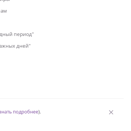
лам
одный период"
важных дней"
знать подробнее
).
© Измени одну жизнь