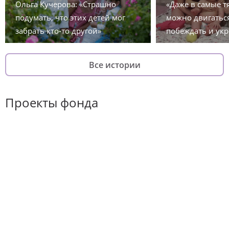
Ольга Кучерова: «Страшно
«Даже в самые 
подумать, что этих детей мог
можно двигаться
забрать кто-то другой»
побеждать и укр
Все истории
Проекты фонда