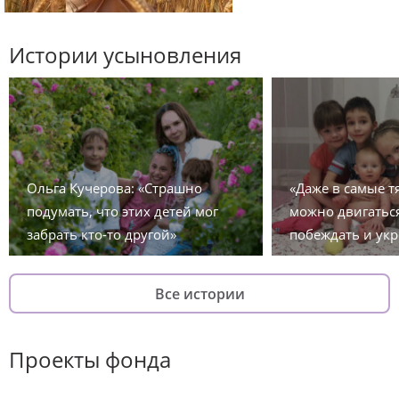
Истории усыновления
Ольга Кучерова: «Страшно
«Даже в самые 
подумать, что этих детей мог
можно двигаться
забрать кто-то другой»
побеждать и укр
Все истории
Проекты фонда