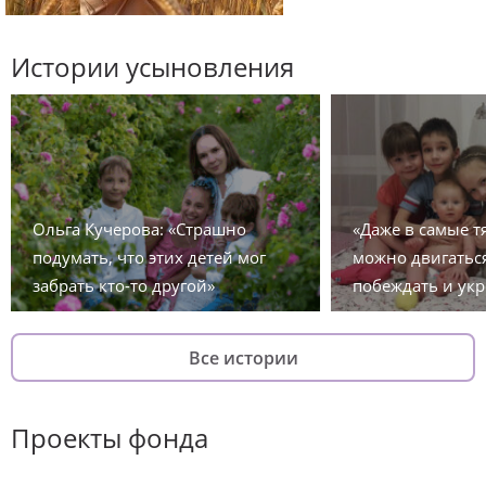
Истории усыновления
Ольга Кучерова: «Страшно
«Даже в самые 
подумать, что этих детей мог
можно двигаться
забрать кто-то другой»
побеждать и укр
Все истории
Проекты фонда