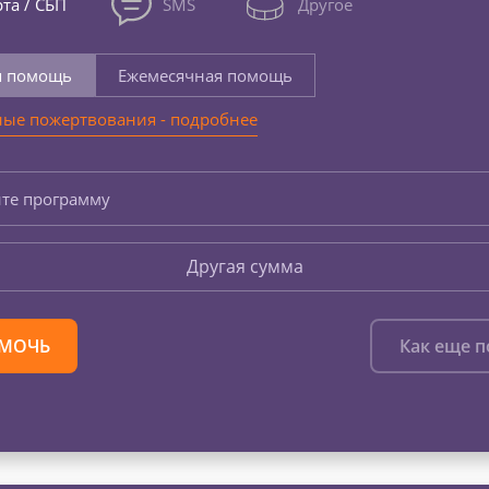
та / СБП
SMS
Другое
я помощь
Ежемесячная помощь
ые пожертвования - подробнее
те программу
Другая сумма
МОЧЬ
Как еще 