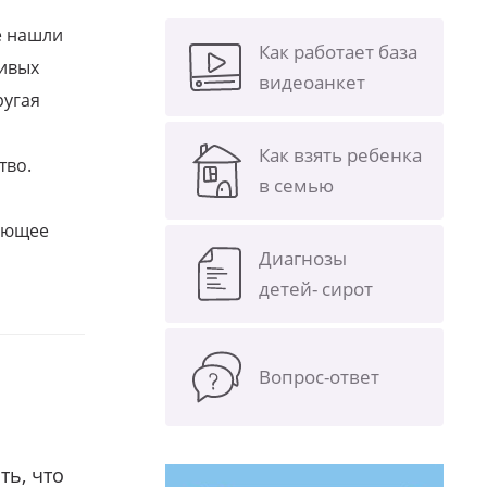
е нашли
Как работает база
ливых
видеоанкет
ругая
Как взять ребенка
тво.
в семью
щающее
Диагнозы
детей- сирот
Вопрос-ответ
ть, что