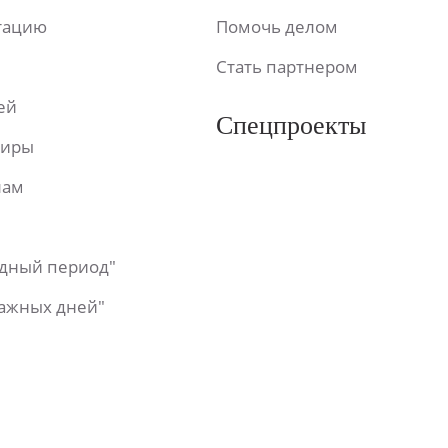
ьтацию
Помочь делом
Стать партнером
ей
Спецпроекты
фиры
лам
одный период"
важных дней"