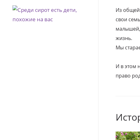
Из общей
свои семь
малышей, 
жизнь.
Мы стара
И в этом
право род
Исто