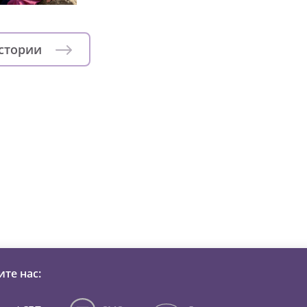
истории
зни детей из детских домов 
те нас: