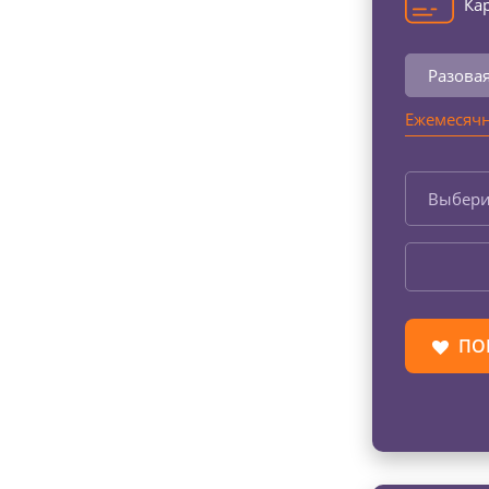
Кар
Разова
Ежемесячн
Выбери
ПО