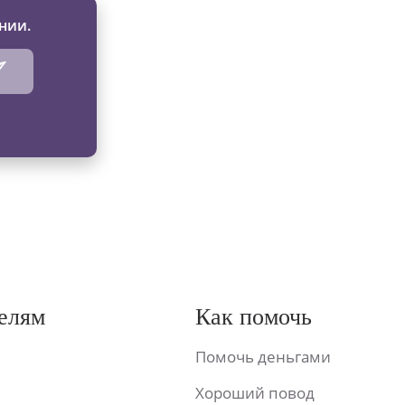
нии.
елям
Как помочь
Помочь деньгами
Хороший повод