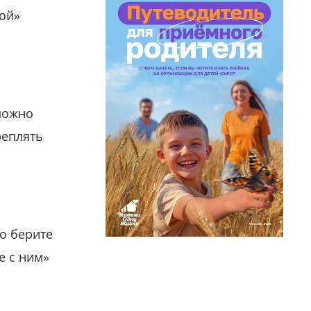
гой»
можно
реплять
о берите
е с ним»