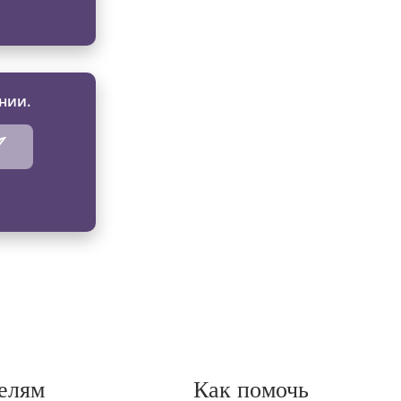
нии.
елям
Как помочь