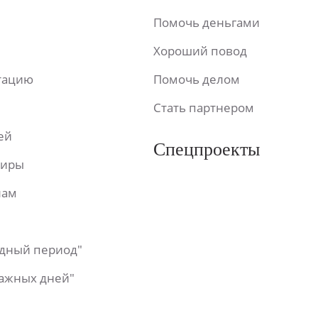
Помочь деньгами
Хороший повод
ьтацию
Помочь делом
Стать партнером
ей
Спецпроекты
фиры
лам
одный период"
важных дней"