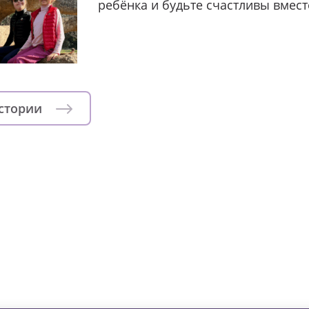
ребёнка и будьте счастливы вмест
истории
зни детей из детских домов 