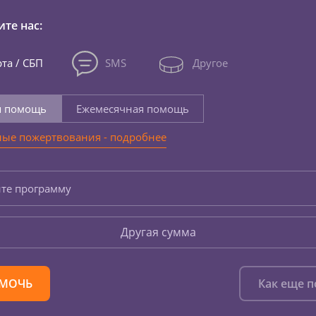
те нас:
та / СБП
SMS
Другое
я помощь
Ежемесячная помощь
ые пожертвования - подробнее
те программу
Другая сумма
МОЧЬ
Как еще 