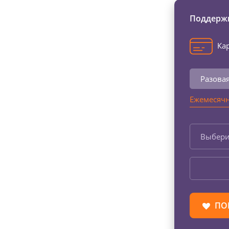
Поддержи
Кар
Разова
Ежемесячн
Выбери
ПО