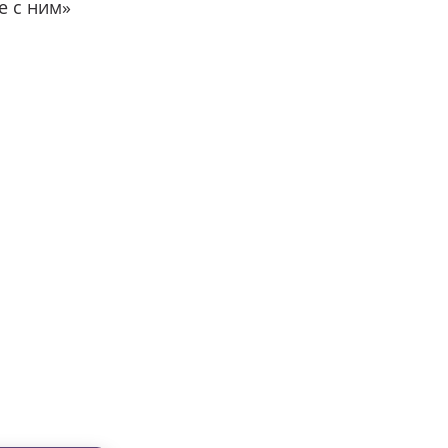
е с ним»
вместе с нами