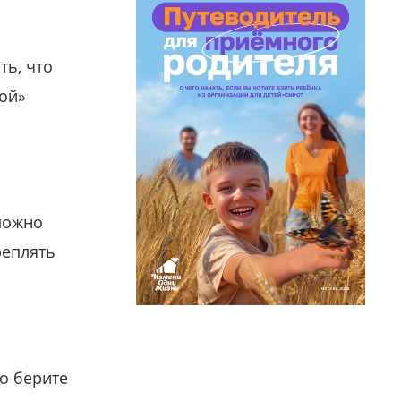
ть, что
гой»
можно
реплять
о берите