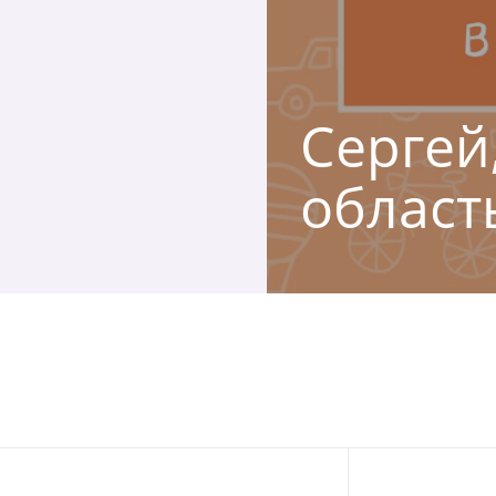
Сергей
област