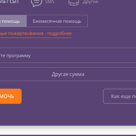
та / СБП
SMS
Другое
я помощь
Ежемесячная помощь
ые пожертвования - подробнее
те программу
Другая сумма
МОЧЬ
Как еще 