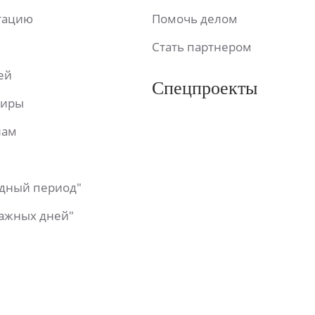
ьтацию
Помочь делом
Стать партнером
ей
Спецпроекты
фиры
лам
одный период"
важных дней"