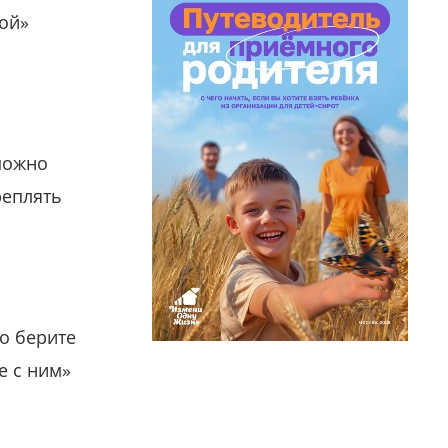
гой»
можно
реплять
о берите
е с ним»