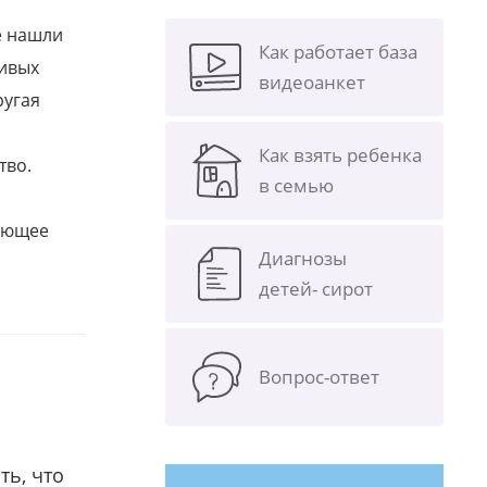
е нашли
Как работает база
ливых
видеоанкет
ругая
Как взять ребенка
тво.
в семью
щающее
Диагнозы
детей- сирот
Вопрос-ответ
ть, что