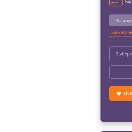
Кар
Разова
Ежемесячн
Выбери
ПО