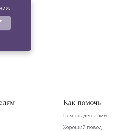
нии.
елям
Как помочь
Помочь деньгами
Хороший повод