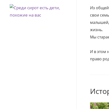
Из общей
свои семь
малышей, 
жизнь.
Мы стара
И в этом
право род
Исто