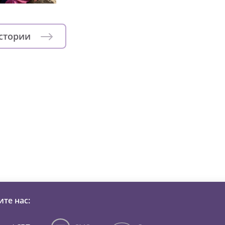
истории
зни детей из детских домов 
те нас: