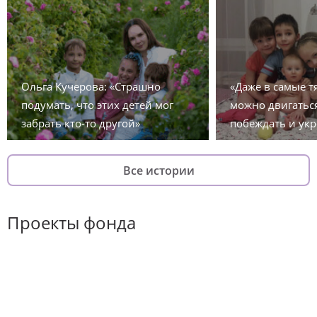
Ольга Кучерова: «Страшно
«Даже в самые 
подумать, что этих детей мог
можно двигаться
забрать кто-то другой»
побеждать и укр
Все истории
Проекты фонда