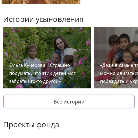
Истории усыновления
Ольга Кучерова: «Страшно
«Даже в самые 
подумать, что этих детей мог
можно двигаться
забрать кто-то другой»
побеждать и укр
Все истории
Проекты фонда