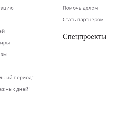
ьтацию
Помочь делом
Стать партнером
ей
Спецпроекты
фиры
лам
одный период"
важных дней"