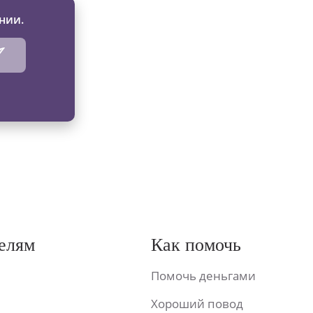
нии.
елям
Как помочь
Помочь деньгами
Хороший повод