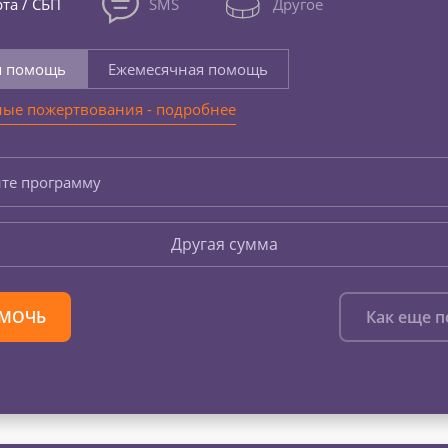
та / СБП
SMS
Другое
я помощь
Ежемесячная помощь
ые пожертвования - подробнее
те программу
Другая сумма
МОЧЬ
Как еще 