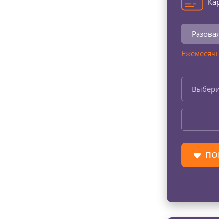
Кар
Разова
Ежемесячн
Выбери
ПО