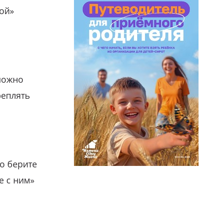
гой»
можно
реплять
о берите
е с ним»