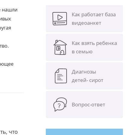
е нашли
Как работает база
ливых
видеоанкет
ругая
Как взять ребенка
тво.
в семью
щающее
Диагнозы
детей- сирот
Вопрос-ответ
ть, что