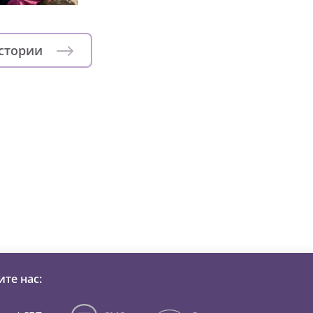
истории
зни детей из детских домов 
те нас: