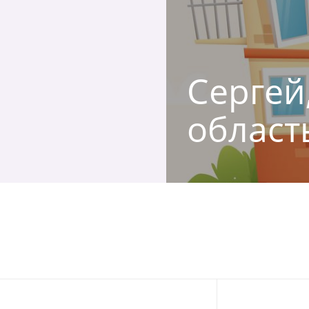
Сергей,
област