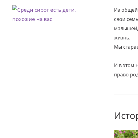
Из общей
свои семь
малышей, 
жизнь.
Мы стара
И в этом
право род
Исто