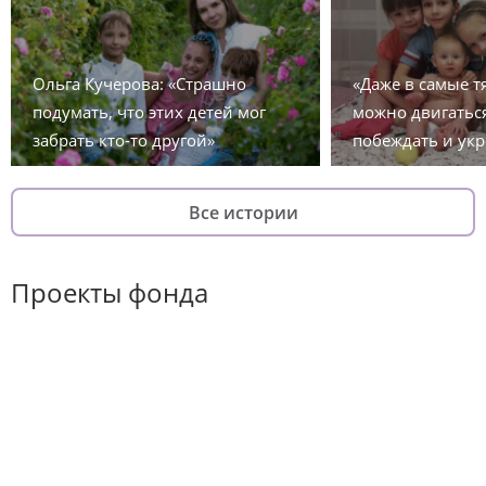
Ольга Кучерова: «Страшно
«Даже в самые 
подумать, что этих детей мог
можно двигаться
забрать кто-то другой»
побеждать и укр
Все истории
Проекты фонда