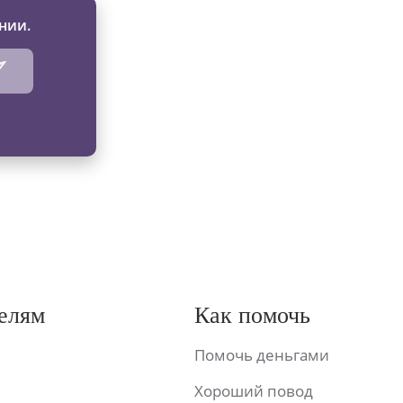
нии.
елям
Как помочь
Помочь деньгами
Хороший повод