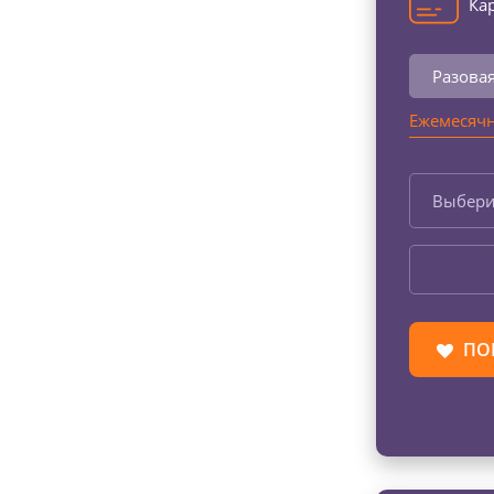
Кар
Разова
Ежемесячн
Выбери
ПО