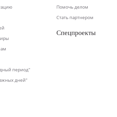
ьтацию
Помочь делом
Стать партнером
ей
Спецпроекты
фиры
лам
одный период"
важных дней"