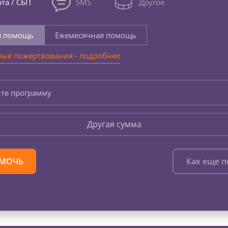
та / СБП
SMS
Другое
я помощь
Ежемесячная помощь
ые пожертвования - подробнее
те программу
Другая сумма
МОЧЬ
Как еще 