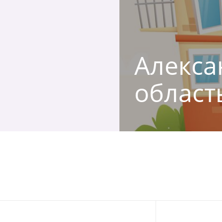
Алексан
област