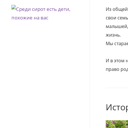
Из общей
свои семь
малышей, 
жизнь.
Мы стара
И в этом
право род
Исто