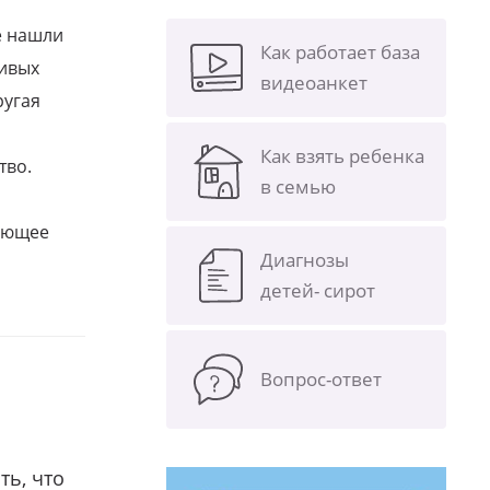
е нашли
Как работает база
ливых
видеоанкет
ругая
Как взять ребенка
тво.
в семью
щающее
Диагнозы
детей- сирот
Вопрос-ответ
ть, что