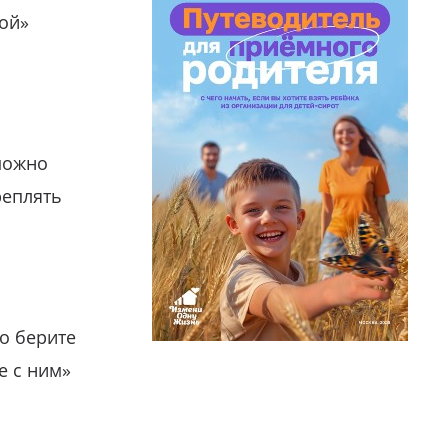
гой»
можно
реплять
о берите
е с ним»