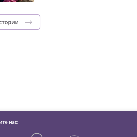
истории
зни детей из детских домов 
те нас: