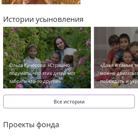
Истории усыновления
Ольга Кучерова: «Страшно
«Даже в самые 
подумать, что этих детей мог
можно двигаться
забрать кто-то другой»
побеждать и укр
Все истории
Проекты фонда