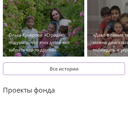
Ольга Кучерова: «Страшно
«Даже в самые 
подумать, что этих детей мог
можно двигаться
забрать кто-то другой»
побеждать и укр
Все истории
Проекты фонда