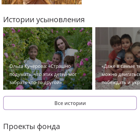
Истории усыновления
Ольга Кучерова: «Страшно
«Даже в самые 
подумать, что этих детей мог
можно двигаться
забрать кто-то другой»
побеждать и укр
Все истории
Проекты фонда