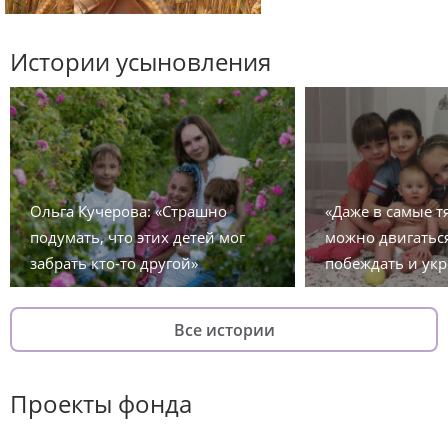
Истории усыновления
Ольга Кучерова: «Страшно
«Даже в самые 
подумать, что этих детей мог
можно двигаться
забрать кто-то другой»
побеждать и укр
Все истории
Проекты фонда