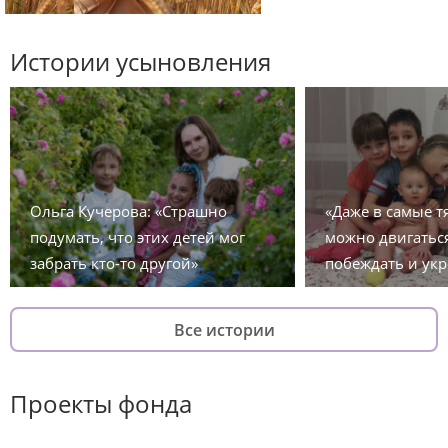
Истории усыновления
Ольга Кучерова: «Страшно
«Даже в самые 
подумать, что этих детей мог
можно двигаться
забрать кто-то другой»
побеждать и укр
Все истории
Проекты фонда