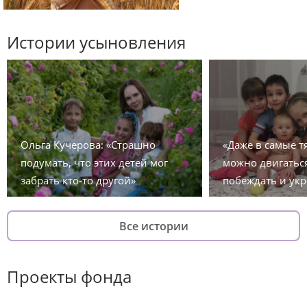
Истории усыновления
Ольга Кучерова: «Страшно
«Даже в самые 
подумать, что этих детей мог
можно двигаться
забрать кто-то другой»
побеждать и укр
Все истории
Проекты фонда