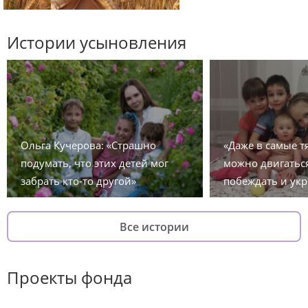
Истории усыновления
Ольга Кучерова: «Страшно
«Даже в самые 
подумать, что этих детей мог
можно двигаться
забрать кто-то другой»
побеждать и укр
Все истории
Проекты фонда