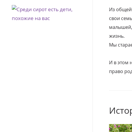
Из общей
свои семь
малышей, 
жизнь.
Мы стара
И в этом
право род
Исто