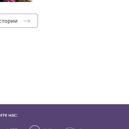
истории
зни детей из детских домов 
те нас: