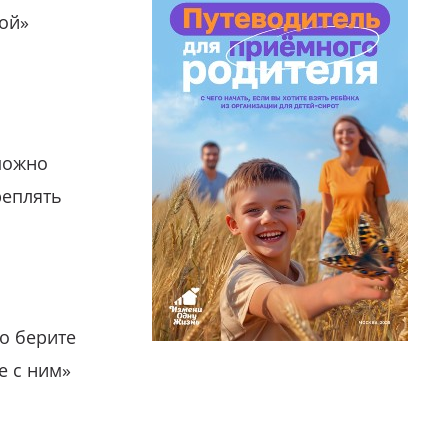
гой»
можно
реплять
о берите
е с ним»