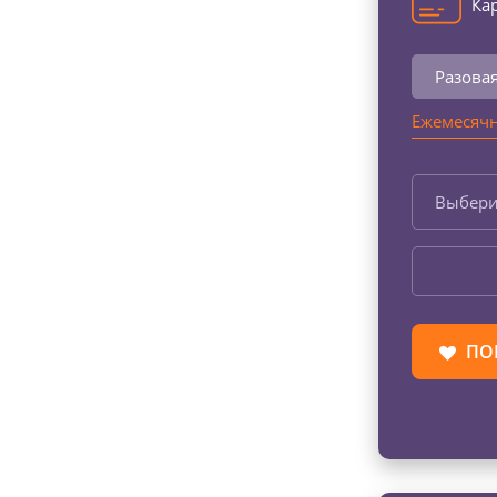
Кар
Разова
Ежемесячн
Выбери
ПО