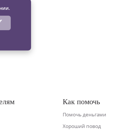
нии.
елям
Как помочь
Помочь деньгами
Хороший повод