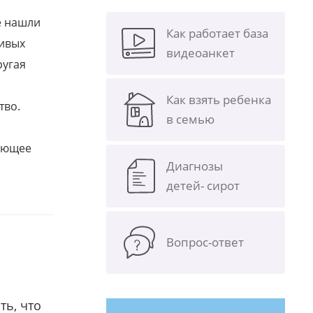
е нашли
Как работает база
ливых
видеоанкет
ругая
Как взять ребенка
тво.
в семью
щающее
Диагнозы
детей- сирот
Вопрос-ответ
ть, что