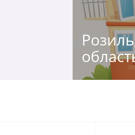
Розиль
област