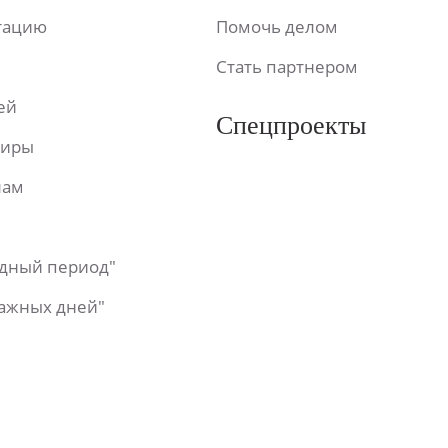
ьтацию
Помочь делом
Стать партнером
ей
Спецпроекты
фиры
лам
одный период"
важных дней"