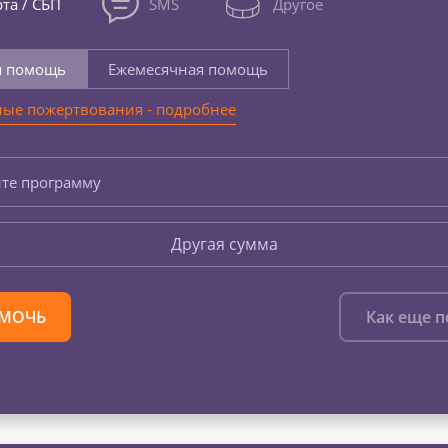
та / СБП
SMS
Другое
я помощь
Ежемесячная помощь
ые пожертвования - подробнее
те программу
Другая сумма
МОЧЬ
Как еще 