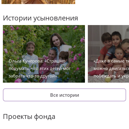
Истории усыновления
Ольга Кучерова: «Страшно
«Даже в самые 
подумать, что этих детей мог
можно двигаться
забрать кто-то другой»
побеждать и укр
Все истории
Проекты фонда